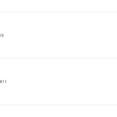
19
 #11