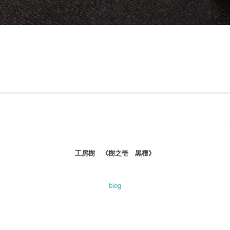
工房樹 《樹之壱 黒檀》
blog