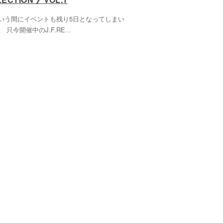
いう間にイベントも残り5日となってしまい
 只今開催中のJ.F.RE
...