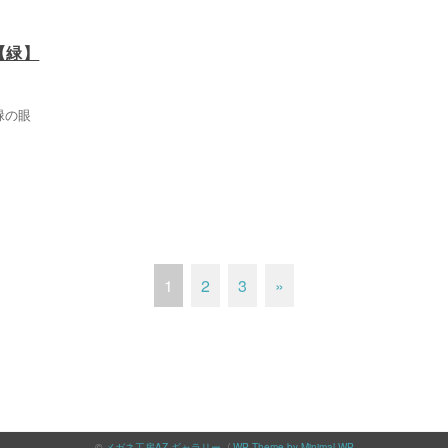
on【緑】
緑の眼
1
2
3
»
©
メガネ工房AZ ギャラリー
. /
WP Theme by Minimal WP