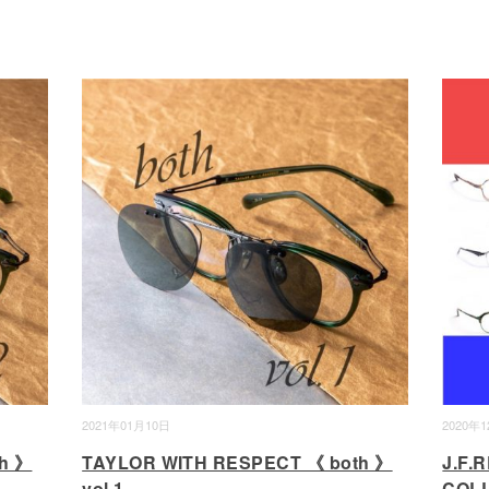
2021年01月10日
2020年
h 》
TAYLOR WITH RESPECT 《 both 》
J.F.
vol.1
COLL