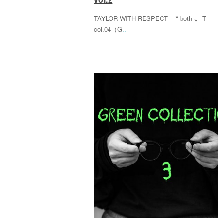
TAYLOR WITH RESPECT 〝 both 〟 T
col.04（G
...