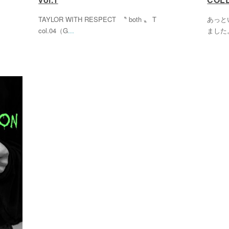
TAYLOR WITH RESPECT 〝 both 〟 T
あっと
col.04（G
...
ました。