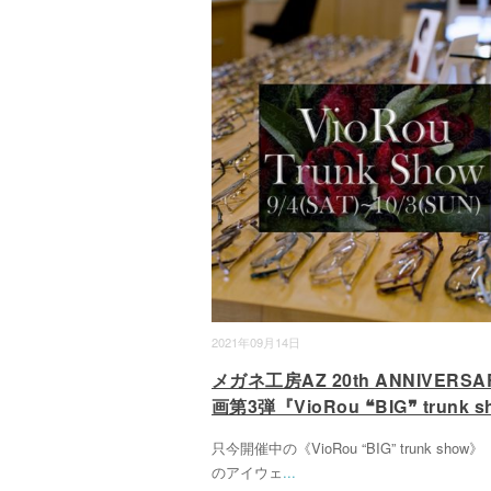
2021年09月14日
メガネ工房AZ 20th ANNIVERSA
画第3弾『VioRou ❝BIG❞ trunk s
只今開催中の《VioRou “BIG” trunk show
のアイウェ
...