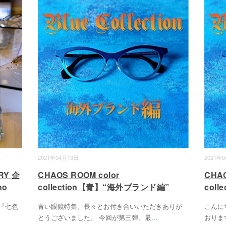
2021年04月13日
2021年
RY 企
CHAOS ROOM color
CHAO
ho
collection【青】“海外ブランド編”
col
》 『七色
青い眼鏡特集。長々とお付き合いいただきありが
こんに
とうございました。 今回が第三弾。最
...
おりま