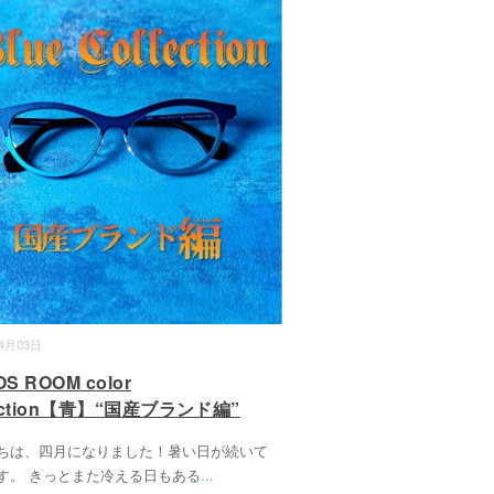
04月03日
S ROOM color
lection【青】“国産ブランド編”
ちは、四月になりました！暑い日が続いて
す。 きっとまた冷える日もある
...