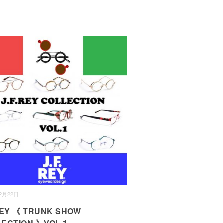
12月22日
REY 《 TRUNK SHOW
ECTION 》VOL.1